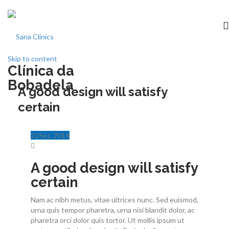
Skip to content
Clínica da
Início
Bobadela
A good design will satisfy
certain
clínica
Especialidades
22
Set
, 2014
Medicina dentária
A good design will satisfy
certain
Acordos
Nam ac nibh metus, vitae ultrices nunc. Sed euismod,
urna quis tempor pharetra, urna nisi blandit dolor, ac
Equipa
pharetra orci dolor quis tortor. Ut mollis ipsum ut