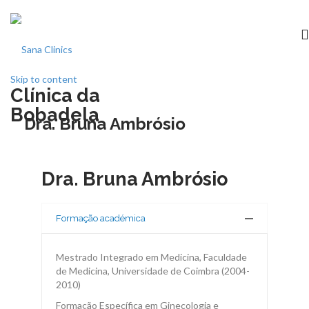
Skip to content
Clínica da
Início
Bobadela
Dra. Bruna Ambrósio
clínica
Dra. Bruna Ambrósio
Especialidades
Medicina dentária
Formação académica
Acordos
Mestrado Integrado em Medicina, Faculdade
de Medicina, Universidade de Coimbra (2004-
2010)
Equipa
Formação Específica em Ginecologia e