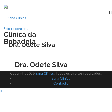
Skip to content
Clínica da
Início
Bobadela
Dra. Odete Silva
clínica
Dra. Odete Silva
Especialidades
Copyright 2026
Sana Clinics
. Todos os direitos reservados.
Medicina dentária
Sana Clinics
Contacto
Acordos
Equipa