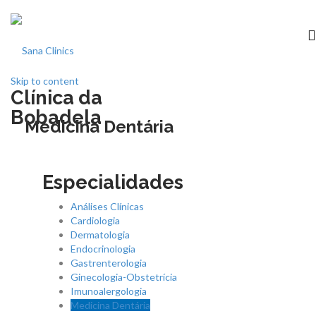
Skip to content
Clínica da
Início
Bobadela
Medicina Dentária
clínica
Especialidades
Especialidades
Análises Clínicas
Medicina dentária
Cardiologia
Dermatologia
Endocrinologia
Acordos
Gastrenterologia
Ginecologia-Obstetrícia
Imunoalergologia
Equipa
Medicina Dentária