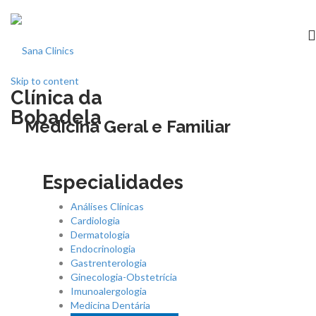
Skip to content
Clínica da
Início
Bobadela
Medicina Geral e Familiar
clínica
Especialidades
Especialidades
Análises Clínicas
Medicina dentária
Cardiologia
Dermatologia
Endocrinologia
Acordos
Gastrenterologia
Ginecologia-Obstetrícia
Imunoalergologia
Equipa
Medicina Dentária