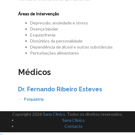
Áreas de Intervenção
Depressão, ansiedade e stress
Doença bipolar
Esquizofrenia
Distúrbios da personalidade
Dependência de álcool e outras substâncias
Perturbações alimentares
Médicos
Dr. Fernando Ribeiro Esteves
·
Psiquiatria
Copyright 2026
Sana Clinics
. Todos os direitos reservados.
Sana Clinics
Contacto