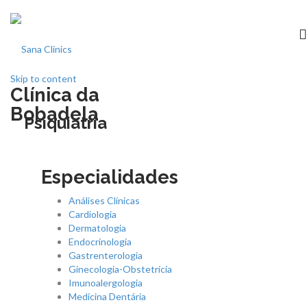
Skip to content
Clínica da
Início
Bobadela
Psiquiatria
clínica
Especialidades
Especialidades
Análises Clínicas
Medicina dentária
Cardiologia
Dermatologia
Endocrinologia
Acordos
Gastrenterologia
Ginecologia-Obstetrícia
Imunoalergologia
Equipa
Medicina Dentária